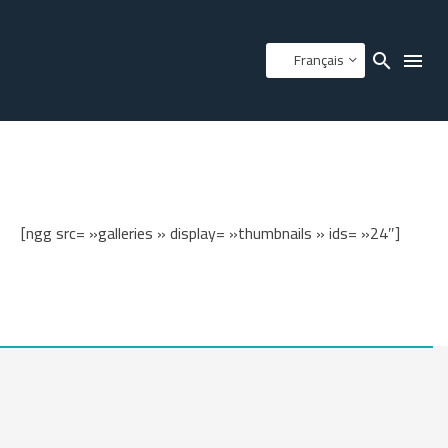
Français
[ngg src= »galleries » display= »thumbnails » ids= »24″]