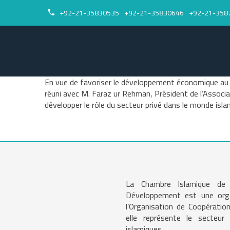
+92-21-35830535
+92-21-35830646
+92-21-358


En vue de favoriser le développement économique au 
réuni avec M. Faraz ur Rehman, Président de l’Associa
développer le rôle du secteur privé dans le monde isla
La Chambre Islamique d
Développement est une organ
l’Organisation de Coopération
elle représente le secteu
islamiques.