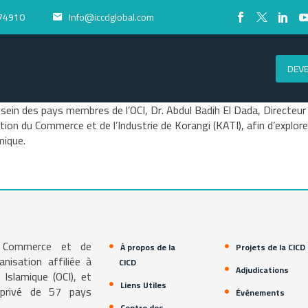
74910
Info@iccdglobal.com


DEV
sein des pays membres de l’OCI, Dr. Abdul Badih El Dada, Directeu
tion du Commerce et de l’Industrie de Korangi (KATI), afin d’explor
mique.
e Commerce et de
À propos de la
Projets de la CICD
isation affiliée à
CICD
Adjudications
 Islamique (OCI), et
Liens Utiles
r privé de 57 pays
Événements
Centre des