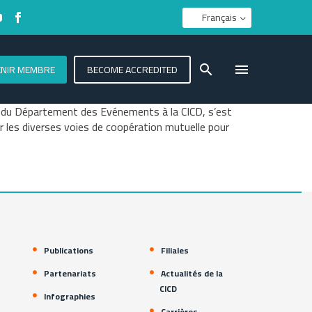
Français
ENIR MEMBRE
BECOME ACCREDITED
r du Département des Evénements à la CICD, s’est
er les diverses voies de coopération mutuelle pour
Publications
Filiales
Partenariats
Actualités de la
CICD
Infographies
Carrières