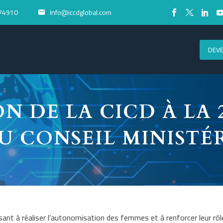
74910
Info@iccdglobal.com


DEV
ON DE LA CICD À LA 
U CONSEIL MINISTÉR
ant à réaliser l’autonomisation des femmes et à renforcer leur rôle