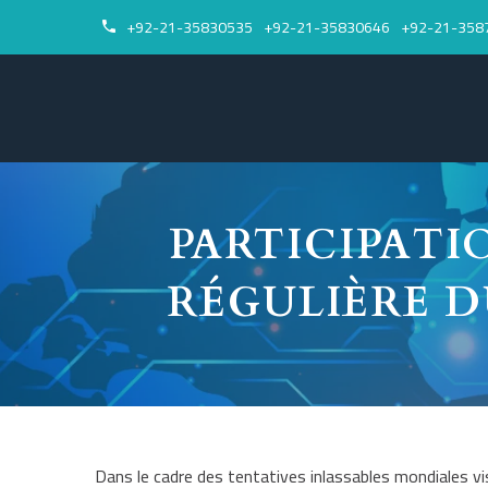
+92-21-35830535
+92-21-35830646
+92-21-358


PARTICIPATI
RÉGULIÈRE D
Dans le cadre des tentatives inlassables mondiales vis