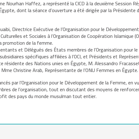
ourhan Haffez, a représenté la CICD à la deuxième Session Réguliè
ypte, dont la séance d’ouverture a été dirigée par la Présidente 
uaibi, Directrice Exécutive de l’Organisation pour le Développement
Culturelles et Sociales à l’Organisation de Coopération Islamique (O
a promotion de la femme.
ésentants et Délégués des États membres de l’Organisation pour l
ubsidiaires spécifiques affiliées à l’OCI, et Présidents et Représe
ce résidente des Nations unies en Égypte, M. Alessandro Fracass
t Mme Christine Arab, Représentante de l’ONU Femmes en Égypte.
ancés par l’Organisation pour le Développement de la Femme, en vue
bres de l’organisation, tout en discutant des moyens de renforcem
u profit des pays du monde musulman tout entier.