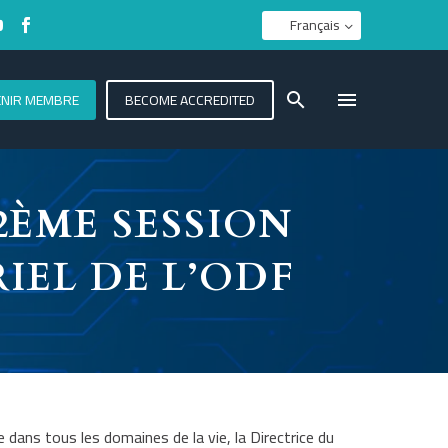
Français
ENIR MEMBRE
BECOME ACCREDITED
2ÈME SESSION
IEL DE L’ODF
 dans tous les domaines de la vie, la Directrice du