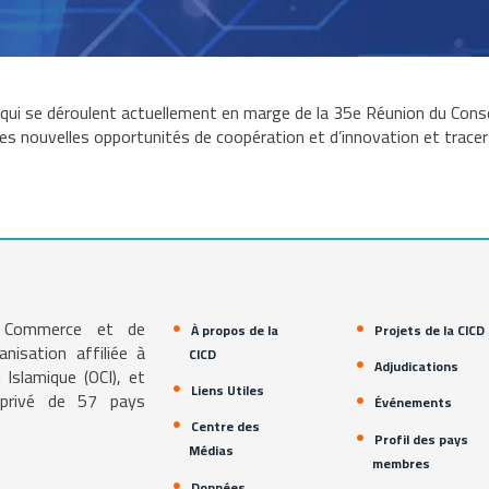
ui se déroulent actuellement en marge de la 35e Réunion du Conseil
es nouvelles opportunités de coopération et d’innovation et tracer
e Commerce et de
À propos de la
Projets de la CICD
isation affiliée à
CICD
Adjudications
 Islamique (OCI), et
Liens Utiles
r privé de 57 pays
Événements
Centre des
Profil des pays
Médias
membres
Données