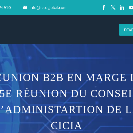
74910
Info@iccdglobal.com


DEV
ÉUNION B2B EN MARGE 
35E RÉUNION DU CONSEI
’ADMINISTARTION DE 
CICIA