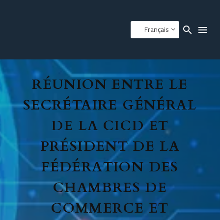
Français
RÉUNION ENTRE LE
SECRÉTAIRE GÉNÉRAL
DE LA CICD ET
PRÉSIDENT DE LA
FÉDÉRATION DES
CHAMBRES DE
COMMERCE ET