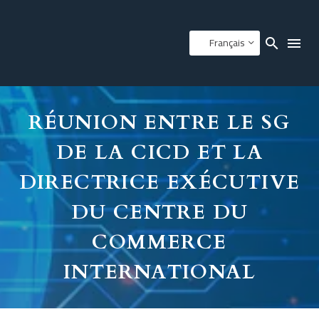
Français
RÉUNION ENTRE LE SG
DE LA CICD ET LA
DIRECTRICE EXÉCUTIVE
DU CENTRE DU
COMMERCE
INTERNATIONAL