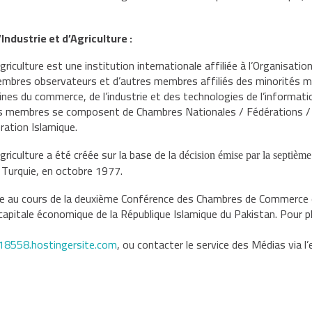
ndustrie et d’Agriculture :
riculture est une institution
internationale affiliée à l’Organisatio
 membres observateurs et d’autres membres affiliés
des minorités m
es du commerce, de l’industrie et des technologies de
l’informati
 membres se composent de Chambres Nationales / Fédérations /
ration Islamique.
riculture a été créée sur la base de la
décision émise par la septième
 Turquie, en octobre 1977.
ée au cours de la deuxième Conférence des
Chambres de Commerce et
a capitale économique de la République Islamique du
Pakistan. Pour p
18558.hostingersite.com
, ou contacter le service des Médias via l’