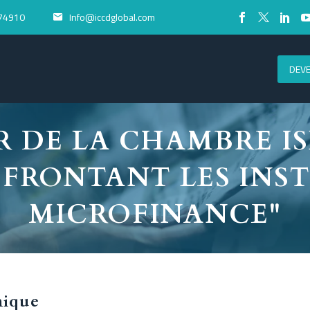
74910
Info@iccdglobal.com


DEV
ER DE LA CHAMBRE I
AFFRONTANT LES INS
MICROFINANCE"
mique