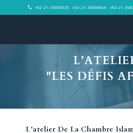
+92-21-35830535
+92-21-35830646
+92-21-358


L’ATELI
"LES DÉFIS 
L’atelier De La Chambre Isla