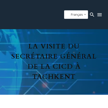
Français
LA VISITE DU
SECRÉTAIRE GÉNÉRAL
DE LA CICD À
TACHKENT