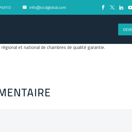
74910
Info@iccdglobal.com


DEV
u régional et national de chambres de qualité garantie.
MENTAIRE