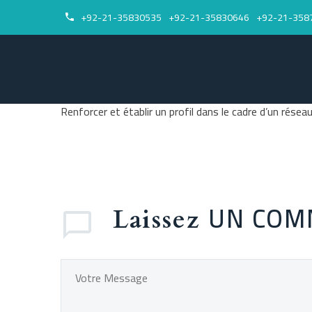
+92-21-35830535
+92-21-35830646
+92-21-358


Renforcer et établir un profil dans le cadre d’un résea
UN COM
Laissez