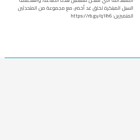
المستدامة التي تشكل مستقبل هذه الصناعة، واستكشف
السبل المبتكرة لخلق غد أخضر، مع مجموعة من المتحدثين
المتميزين: https://rb.gy/q1lh6