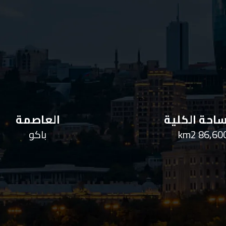
احة الكلية
العاصمة
86,600 km
باكو