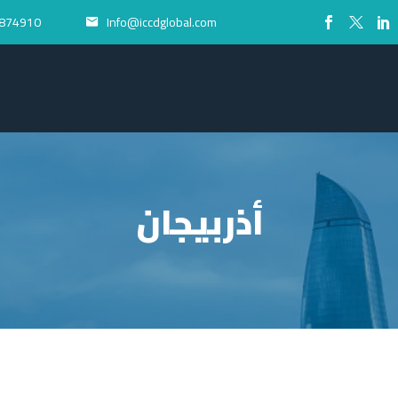
874910+
Info@iccdglobal.com


أذربيجان