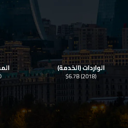
الواردات (الخدمة)
المس
2
$6.7B (2018)