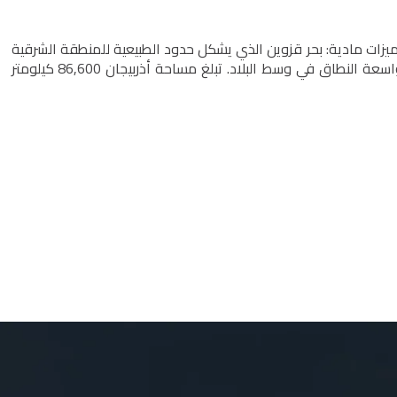
ميزات مادية: بحر قزوين الذي يشكل حدود الطبيعية للمنطقة الشرقية
من البلاد وجبال القوقاز الكبرى في شمال أذربيجان والسهول واسعة النطاق في وسط البلاد. تبلغ مساحة أذربيجان 86,600 كيلومتر