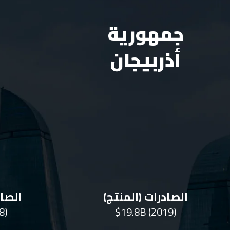
جمهورية
أذربيجان
الصادرات (المنتج)
الصاد
8)
$19.8B (2019)