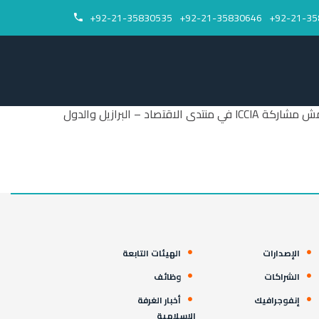
92-21-35830535+
92-21-35830646+
92-21-35


التقى سعادة السيد يوسف خالوي، الأمين العام لـ ICCIA، بالسيد إيلي عطالله، المدير التنفيذي لشؤون الشركات في BRF، على هامش مشاركة ICCIA في منتدى الاقتصاد – البرازيل والدول
الإصدارات
الهيئات التابعة
الشراكات
وظائف
إنفوجرافيك
أخبار الغرفة
الإسلامية