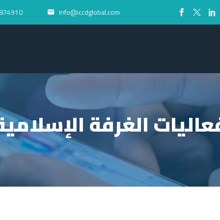
874910+
Info@iccdglobal.com


عاليات الغرفة الإسلامية