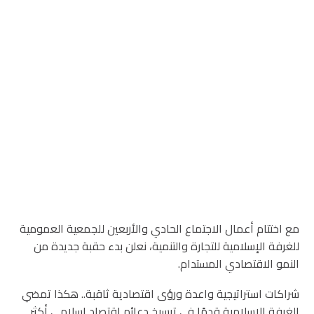
مع اختتام أعمال الاجتماع الحادي والأربعين للجمعية العمومية
للغرفة الإسلامية للتجارة والتنمية، نعلن بدء حقبة جديدة من
النمو الاقتصادي المستدام.
شراكات استراتيجية واعدة ورؤى اقتصادية ثاقبة.. هكذا تمضي
الغرفة الإسلامية قدمًا في ترسيخ دعائم اقتصاد إسلامي أكثر