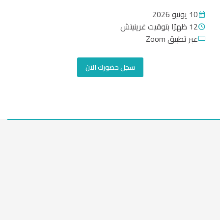
10 يونيو 2026


12 ظهرًا بتوقيت غرينيتش


عبر تطبيق Zoom


سجل حضورك الآن