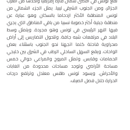
تقع تونس في أقصى شمال قارة إفريقيا وتحدها من الغرب
الجزائر، ومن الجنوب الشرقي ليبيا. يمثل الجزء الشمالي من
تونس المنطقة الأكثر ازدحاما بالسكان وهو عبارة عن
منطقة جبلية أكثر خصوبة نسبيا من باقي المناطق التي يجري
فيها النهر الرئيسي في تونس وهو مجردة. ويتمثل وسط
البلاد في مرتفعات شبه جافة. وتتحول التضاريس إلى أراض
صحراوية قاحلة كلما اتجهنا نحو الجنوب باستثناء بعض
الواحات. ويقع السهل الساحلي الرطب في الشرق بين خليجي
الحمامات وقابس. وتمثل المروج والمراعي حوالي خمس
مساحة الأراضي وتوجد مساحات محدودة من الغابات
والأحراش. ويسود تونس طقس معتدل وترتفع درجات
الحرارة خلال فصل الصيف.