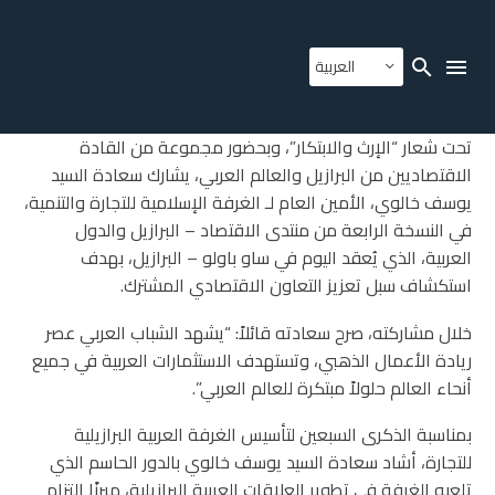
العربية
تحت شعار “الإرث والابتكار”، وبحضور مجموعة من القادة
الاقتصاديين من البرازيل والعالم العربي، يشارك سعادة السيد
يوسف خالوي، الأمين العام لـ
الغرفة الإسلامية للتجارة والتنمية
،
في النسخة الرابعة من منتدى الاقتصاد – البرازيل والدول
العربية، الذي يُعقد اليوم في ساو باولو – البرازيل، بهدف
استكشاف سبل تعزيز التعاون الاقتصادي المشترك.
خلال مشاركته، صرح سعادته قائلاً: “يشهد الشباب العربي عصر
ريادة الأعمال الذهبي، وتستهدف الاستثمارات العربية في جميع
أنحاء العالم حلولاً مبتكرة للعالم العربي”.
بمناسبة الذكرى السبعين لتأسيس الغرفة العربية البرازيلية
للتجارة، أشاد سعادة السيد يوسف خالوي بالدور الحاسم الذي
تلعبه الغرفة في تطوير العلاقات العربية البرازيلية، مبرزًا التزام