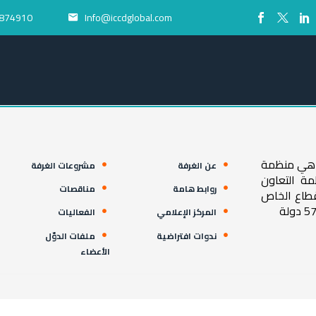
874910+
Info@iccdglobal.com


ية هي منظمة
عن الغرفة
مشروعات الغرفة
مة التعاون
روابط هامة
مناقصات
قطاع الخاص
المركز الإعلامي
الفعاليات
ندوات افتراضية
ملفات الدوّل
الأعضاء