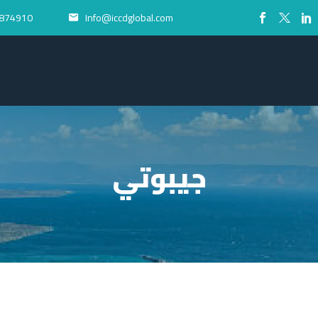
874910+
Info@iccdglobal.com


جيبوتي