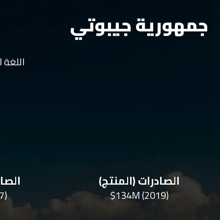
جمهورية جيبوتي
اللغة ا
الصادرات (المنتج)
الصاد
7)
$134M (2019)