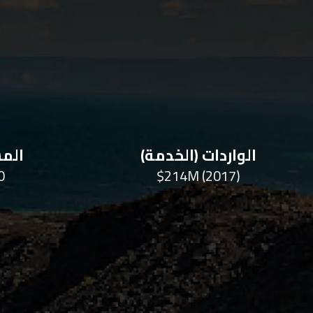
الواردات (الخدمة)
المس
m2
$214M (2017)