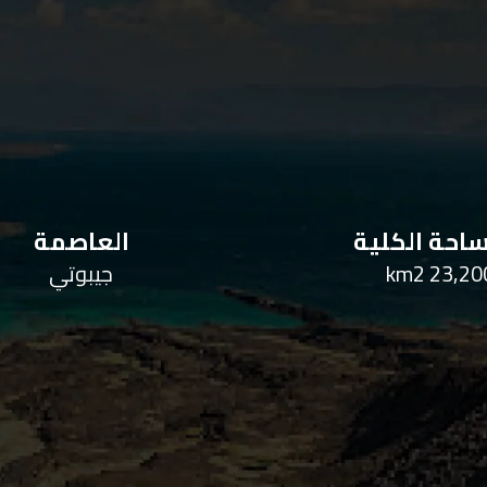
احة الكلية
العاصمة
23,200 k
جيبوتي