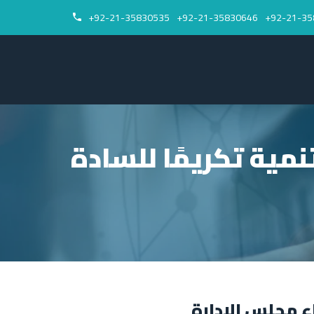
92-21-35830535+
92-21-35830646+
92-21-35


مية تكریمًا للسادة
ء مجلس الإدارة