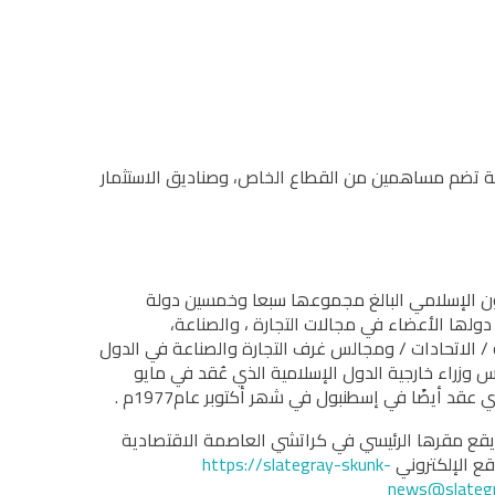
ية تضم مساھمین من القطاع الخاص، وصناديق الاستثمار
ﺎون اﻹﺳﻼﻣﻲ اﻟﺒﺎﻟﻎ ﻣﺠﻤﻮﻋﮭﺎ ﺳﺒﻌﺎ وﺧﻤﺴﯿﻦ دوﻟﺔ
دوﻟﮭﺎ اﻷﻋﻀﺎء ﻓﻲ ﻣﺠﺎﻻت اﻟﺘﺠﺎرة ، واﻟﺼﻨﺎﻋﺔ،
 / اﻻﺗﺤﺎدات / وﻣﺠﺎﻟﺲ ﻏﺮف اﻟﺘﺠﺎرة واﻟﺼﻨﺎﻋﺔ ﻓﻲ اﻟﺪول
ﺲ وزراء ﺧﺎرﺟﯿﺔ اﻟﺪول اﻹﺳﻼﻣﯿﺔ اﻟﺬي ﻋُﻘﺪ ﻓﻲ ﻣﺎﯾﻮ
ف اﻟﺘﺠﺎرة واﻟﺼﻨﺎﻋﺔ اﻟﺬي ﻋﻘﺪ ﻓﻲ دﯾﺴﻤﺒﺮ ﻋﺎم 1978م ﻓﻲ ﻣﺪﯾﻨﺔ ﻛﺮاﺗﺸﻲ، وﯾﻘﻊ ﻣﻘﺮھﺎ اﻟﺮﺋﯿﺴﻲ ﻓﻲ ﻛﺮاﺗﺸﻲ اﻟﻌﺎﺻﻤﺔ اﻻﻗﺘﺼﺎدﯾﺔ
ﻗﻊ اﻹﻟﻜﺘﺮوﻧﻲ
https://slategray-skunk-
news@slategr