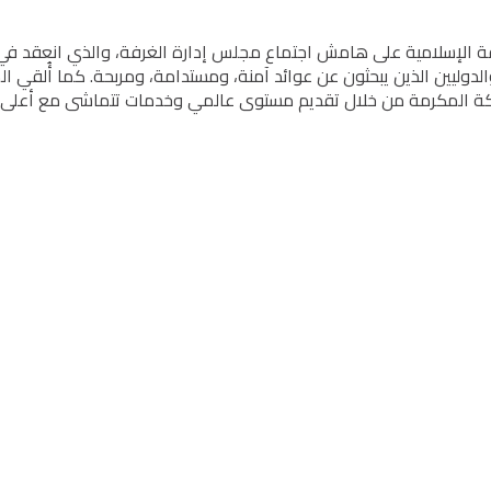
رفة الإسلامیة على ھامش اجتماع مجلس إدارة الغرفة، والذي انعقد ف
وليين الذین یبحثون عن عوائد آمنة، ومستدامة، ومربحة. كما أُلقي الض
مكة المكرمة من خلال تقدیم مستوى عالمي وخدمات تتماشى مع أعلى الم