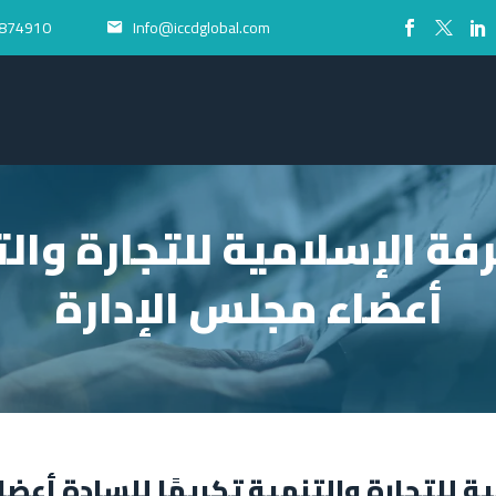
874910+
Info@iccdglobal.com


ة الإسلامية للتجارة والتن
أعضاء مجلس الإدارة
 للتجارة والتنمية تكریمًا للسادة أعضا