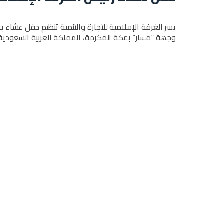
وجھة “مسار” بمكة المكرمة، المملكة العربیة السعودیة.