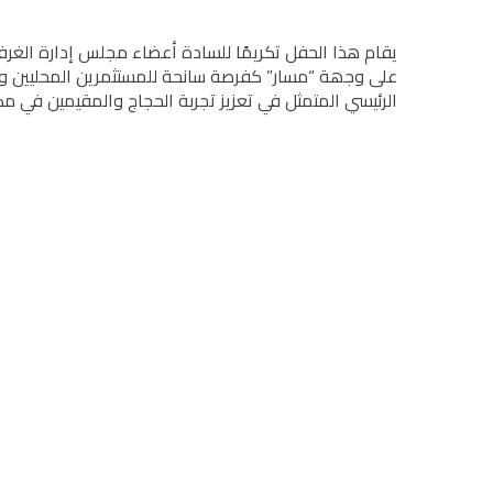
یقام ھذا الحفل تكریمًا للسادة أعضاء مجلس إدارة الغ
على وجھة “مسار” كفرصة سانحة للمستثمرين المحليين والد
الرئیسي المتمثل في تعزیز تجربة الحجاج والمقیمین في 