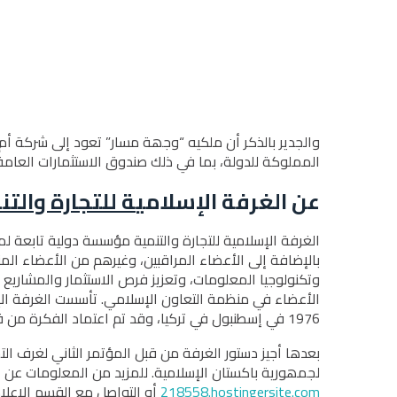
والجدير بالذكر أن ملكيه “وجھة مسار” تعود إلى شركة 
المملوكة للدولة، بما في ذلك صندوق الاستثمارات العامة
ﻋﻦ اﻟﻐﺮﻓﺔ اﻹﺳﻼﻣﯿ
ﺔ ﻟﻠﺘﺠﺎرة والتن
اﻟﻐﺮﻓﺔ اﻹﺳﻼﻣﯿﺔ ﻟﻠﺘﺠﺎرة والتنمية ﻣﺆﺳﺴﺔ دوﻟﯿﺔ ﺗﺎﺑﻌﺔ
ﺑﺎﻹﺿﺎﻓﺔ إﻟﻰ اﻷﻋﻀﺎء اﻟﻤﺮاﻗﺒﯿﻦ، وﻏﯿﺮھﻢ ﻣﻦ اﻷﻋﻀﺎء اﻟﻤﻨﺘ
وﺗﻜﻨﻮﻟﻮﺟﯿﺎ اﻟﻤﻌﻠﻮﻣﺎت، وﺗﻌﺰﯾﺰ ﻓﺮص اﻻﺳﺘﺜﻤﺎر واﻟﻤﺸﺎرﯾﻊ 
اﻷﻋﻀﺎء ﻓﻲ ﻣﻨﻈﻤﺔ اﻟﺘﻌﺎون اﻹﺳﻼﻣﻲ. ﺗﺄﺳﺴﺖ اﻟﻐﺮﻓﺔ اﻹﺳﻼﻣﯿﺔ
1976 ﻓﻲ إﺳﻄﻨﺒﻮل ﻓﻲ ﺗﺮﻛﯿﺎ، وﻗﺪ ﺗﻢ اﻋﺘﻤﺎد اﻟﻔﻜﺮة ﻣﻦ ﻗﺒﻞ اﻟﻤﺆﺗﻤﺮ اﻷول ﻟﻐﺮف اﻟﺘﺠﺎرة واﻟﺼﻨﺎﻋﺔ ﻓﻲ دول اﻟﻌﺎﻟﻢ اﻹﺳﻼﻣﻲ اﻟﺬي ﻋﻘﺪ أﯾﻀًﺎ ﻓﻲ إﺳﻄﻨﺒﻮل ﻓﻲ ﺷﮭﺮ أﻛﺘﻮﺑﺮ ﻋﺎم1977م .
ﻟﺠﻤﮭﻮرﯾﺔ ﺑﺎﻛﺴﺘﺎن اﻹﺳﻼﻣﯿﺔ. ﻟﻠﻤﺰﯾﺪ ﻣﻦ اﻟﻤﻌﻠﻮﻣﺎت ﻋﻦ ا
218558.hostingersite.com
أو اﻟﺘﻮاﺻﻞ ﻣﻊ اﻟﻘﺴﻢ اﻹﻋﻼﻣﻲ 