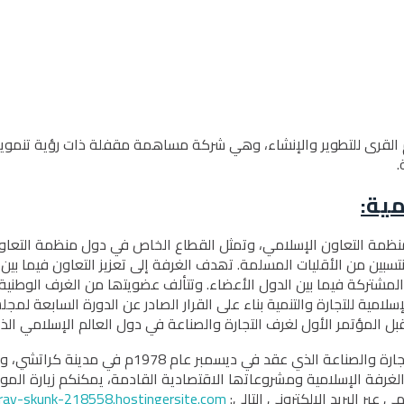
أم القرى للتطوير والإنشاء، وھي شركة مساھمة مقفلة ذات رؤية تنمو
.
مية:
 ﻟﻤﻨﻈﻤﺔ اﻟﺘﻌﺎون اﻹﺳﻼﻣﻲ، وﺗﻤﺜﻞ اﻟﻘﻄﺎع اﻟﺨﺎص ﻓﻲ دول ﻣﻨﻈﻤﺔ اﻟﺘﻌ
ﺴﺒﯿﻦ ﻣﻦ اﻷﻗﻠﯿﺎت اﻟﻤﺴﻠﻤﺔ. ﺗﮭﺪف اﻟﻐﺮﻓﺔ إﻟﻰ ﺗﻌﺰﯾﺰ اﻟﺘﻌﺎون ﻓﯿﻤﺎ ﺑﯿﻦ 
اﻟﻤﺸﺘﺮﻛﺔ ﻓﯿﻤﺎ ﺑﯿﻦ اﻟﺪول اﻷﻋﻀﺎء. وﺗﺘﺄﻟﻒ ﻋﻀﻮﯾﺘﮭﺎ ﻣﻦ اﻟﻐﺮف اﻟﻮطﻨﯿﺔ
 ﻟﻠﺘﺠﺎرة والتنمية ﺑﻨﺎء ﻋﻠﻰ اﻟﻘﺮار اﻟﺼﺎدر ﻋﻦ اﻟﺪورة اﻟﺴﺎﺑﻌﺔ ﻟﻤﺠﻠ
ﺑﻌﺪھﺎ أﺟﯿﺰ دﺳﺘﻮر اﻟﻐﺮﻓﺔ ﻣﻦ ﻗﺒﻞ اﻟﻤﺆﺗﻤﺮ اﻟﺜﺎﻧﻲ ﻟﻐﺮ
ﻟﻐﺮﻓﺔ اﻹﺳﻼﻣﯿﺔ وﻣﺸﺮوﻋﺎﺗﮭﺎ اﻻﻗﺘﺼﺎدﯾﺔ اﻟﻘﺎدﻣﺔ، ﯾﻤﻜﻨﻜﻢ زﯾﺎرة اﻟﻤﻮ
ﻋﺒﺮ اﻟﺒﺮﯾﺪ اﻹﻟﻜﺘﺮوﻧﻲ اﻟﺘﺎﻟﻲ:
ay-skunk-218558.hostingersite.com