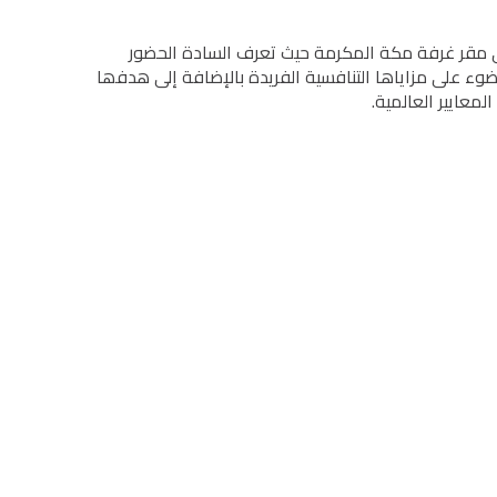
ي مقر غرفة مكة المكرمة حیث تعرف السادة الحضور
وء على مزایاھا التنافسیة الفریدة بالإضافة إلى ھدفھا
عاییر العالمیة.